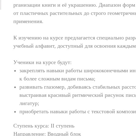
рганизации книги и её украшению. Диапазон форм 
от пластичных растительных до строго геометричн
применения.
К изучению на курсе предлагается специально ра
учебный алфавит, доступный для освоения кажды
Ученики на курсе будут:
закреплять навыки работы ширококонечными инс
к более сложным видам письма;
развивать глазомер, добиваясь стабильных расс
выстраивая красивый ритмический рисунок пис
лигатур;
приобретать навыки работы с текстовой композ
Ступень курса: II ступень
Направление: Вводный блок