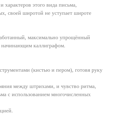
и характеров этого вида письма,
ых, своей широтой не уступает широте
зработанный, максимально упрощённый
м начинающим каллиграфом.
трументами (кистью и пером), готовя руку
тояния между штрихами, и чувство ритма,
ьма с использованием многочисленных
ицией.