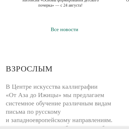
Интенсив «Основы формирования детского
О
почерка» — с 24 августа!
Все новости
ВЗРОСЛЫМ
В Центре искусства каллиграфии
«От Аза до Ижицы» мы предлагаем
системное обучение различным видам
письма по русскому
и западноевропейскому направлениям.
После прохождения обязательного блока,