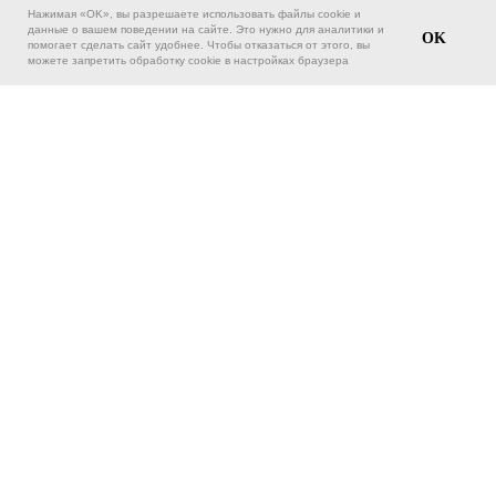
Нажимая «OK», вы разрешаете использовать файлы cookie и
состоящего из двух курсов («Знакомство
данные о вашем поведении на сайте. Это нужно для аналитики и
OK
помогает сделать сайт удобнее. Чтобы отказаться от этого, вы
с каллиграфией» и «Вязь»), вы сможете
можете запретить обработку cookie в настройках браузера
выбрать интересующие вас виды письма
на третьей ступени обучения. Кроме того,
мы предлагаем дополнительные
специализированные курсы по орнаменту,
цвету и композиции, которые расширят
ваше творческое видение и помогут
достичь высоких результатов
в постижении искусства каллиграфии.