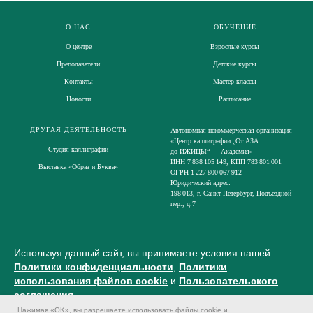
О НАС
ОБУЧЕНИЕ
О центре
Взрослые курсы
Преподаватели
Детские курсы
Контакты
Мастер-классы
Новости
Расписание
ДРУГАЯ ДЕЯТЕЛЬНОСТЬ
Автономная некоммерческая организация
«Центр каллиграфии „От АЗА
Студия каллиграфии
до ИЖИЦЫ“ — Академия»
ИНН 7 838 105 149, КПП 783 801 001
Выставка «Образ и Буква»
ОГРН 1 227 800 067 912
Юридический адрес:
198 013, г. Санкт-Петербург, Подъездной
пер., д.7
Используя данный сайт, вы принимаете условия нашей
Политики конфиденциальности
,
Политики
использования файлов cookie
и
Пользовательского
соглашения
.
Нажимая «OK», вы разрешаете использовать файлы cookie и