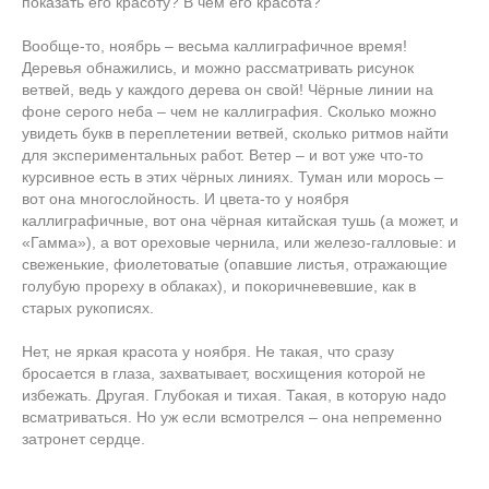
показать его красоту? В чём его красота?
Вообще-то, ноябрь – весьма каллиграфичное время!
Деревья обнажились, и можно рассматривать рисунок
ветвей, ведь у каждого дерева он свой! Чёрные линии на
фоне серого неба – чем не каллиграфия. Сколько можно
увидеть букв в переплетении ветвей, сколько ритмов найти
для экспериментальных работ. Ветер – и вот уже что-то
курсивное есть в этих чёрных линиях. Туман или морось –
вот она многослойность. И цвета-то у ноября
каллиграфичные, вот она чёрная китайская тушь (а может, и
«Гамма»), а вот ореховые чернила, или железо-галловые: и
свеженькие, фиолетоватые (опавшие листья, отражающие
голубую прореху в облаках), и покоричневевшие, как в
старых рукописях.
Нет, не яркая красота у ноября. Не такая, что сразу
бросается в глаза, захватывает, восхищения которой не
избежать. Другая. Глубокая и тихая. Такая, в которую надо
всматриваться. Но уж если всмотрелся – она непременно
затронет сердце.