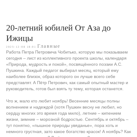
20-летний юбилей От Аза до
Ижицы
Главные
2025-12-08 18:01
Работа Петра Петровича Чобитько, которую мы показываем
сегодня – лист из коллективного проекта школы, календаря
«Природа, мудрость и покой», посвящённого поэзии А.С.
Пушкина. Каждый педагог выбирал месяц, который ему
наиболее близок, образ которого он лучше всего себе
представлят. А Пётр Петрович, как самый опытный мастер и
руководитель, готов был взять ту тему, которая останется.
Что ж, мало кто любит ноябрь! Весенние месяцы полны
волнением и надеждой (хотя Пушкин весну не любил, но
сердцу многих это время года мило), летние – кипением
жизни, зимние – морозной бодростью. Сентябрь и октябрь –
тут понятно, «пышное природы увяданье», пора хоть и
немного грустная, зато какое богатство красок! А ноябрь? Как