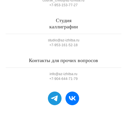
course_child@az‑izhitsa.ru
+7‑953‑153‑77‑27
Студия
каллиграфии
studio@az‑izhitsa.ru
+7‑953‑161‑52‑18
Контакты для прочих вопросов
info@az‑izhitsa.ru
+7‑904‑644‑71‑79