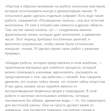
«Притом я обратил внимание на работу палехских мастеров,
которые использовали контур и декоративную линию. Я
попытался даже сделать отдельно алфавит. Есть ещё такая
работа, называется «Посвящение палеху», она вся золотом
выполнена. От неё я отошёл уже немного в другую область.
Там чистая линия палеха, тут — соединение именно
фрактальной линии, которую даёт монотипия, и движения
кисти. Этот период требовал постоянных занятий, я
выполнял упражнения, чтобы линия была отточенная,
изящная, тонкая. Я сделал серию таких работ с разными
буквами».
«Каждая работа, которая представлена в этом альбоме, —
практически материал для учебного процесса, который
можно показывать ученикам, вдохновлять, расширять их
представления о том, как работать с линией. Как говорили
древние, кто познал тайну линии, тот познал тайну искусства.
И мы здесь можем легко перейти именно от
воспроизведения буквенных форм к природным. В этой
работе я частично использовал элементы, которые
напоминали бы облака, движения воды — то, что характерно
для восточной школы. Они не просто делают какие-то
элементы, они пытаются передать состояние стихии и