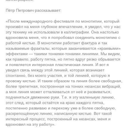
Пётр Петрович рассказывает:
«После международного фестиваля по монотипии, который
произвёл на меня глубокое впечатление, я увидел, что у нас
эту технику не использовали в каллиграфии. Она настолько
вдохновила меня, что я попробовал соединить монотипию с
работой кистью. В монотипии работает фактура и так
называемые фракталы, которые заканчиваются «краевыми»
эффектами — такими тонкими-тонкими линиями. Мы видим,
как правило, работу пятна, но пятно вдруг резко обрывается
и появляется интересная пластическая линия. И вот я
увидел связь между этой линией, которая возникает
спонтанно, без моего участия, и той линией, которую я
провожу кистью. И таким образом та линия более свободная,
более трепетная, построенная на тонких нюансах вибраций,
а моя линия может отталкиваться от неё и развиваться,
подчиняться движению руки. Т.е. я эту маленькую линию,
этот след, который остаётся на краю каждого пятна,
постепенно развиваю и перехожу уже в более свободную,
раскрепощённую линию, написанную кистью. Вот такой
интересный процесс, построенный на нюансах, меня и
вдохновил на эту работу».