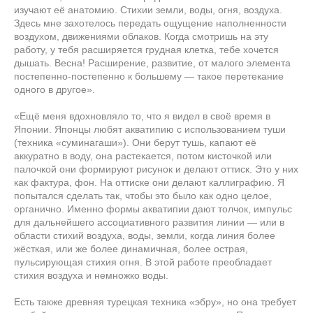
изучают её анатомию. Стихии земли, воды, огня, воздуха.
Здесь мне захотелось передать ощущение наполненности
воздухом, движениями облаков. Когда смотришь на эту
работу, у тебя расширяется грудная клетка, тебе хочется
дышать. Весна! Расширение, развитие, от малого элемента
постепенно-постепенно к большему — такое перетекание
одного в другое».
«Ещё меня вдохновляло то, что я видел в своё время в
Японии. Японцы любят акватипию с использованием туши
(техника «суминагаши»). Они берут тушь, капают её
аккуратно в воду, она растекается, потом кисточкой или
палочкой они формируют рисунок и делают оттиск. Это у них
как фактура, фон. На оттиске они делают каллиграфию. Я
попытался сделать так, чтобы это было как одно целое,
органично. Именно формы акватипии дают толчок, импульс
для дальнейшего ассоциативного развития линии — или в
области стихий воздуха, воды, земли, когда линия более
жёсткая, или же более динамичная, более острая,
пульсирующая стихия огня. В этой работе преобладает
стихия воздуха и немножко воды.
Есть также древняя турецкая техника «эбру», но она требует